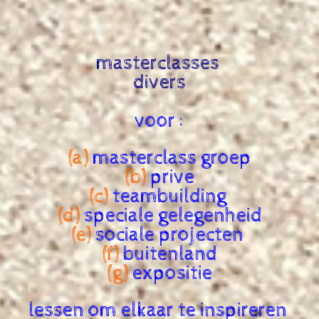
masterclasses
divers
voor :
(a)
masterclass groep
(b)
prive
(c)
teambuilding
(d)
speciale gelegenheid
(e)
sociale projecten
(f)
buitenland
(g)
expositie
lessen om elkaar te inspireren