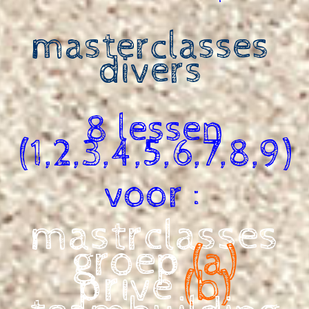
masterclasses
divers
8 lessen
(1,2,3,4,5,6,7,8,9)
voor :
mastrclasses
groep
(a)
prive
(b)