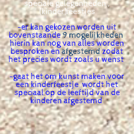
speciale gelegenheden ,
(kinder)feestjes
-er kan gekozen worden uit
bovenstaande
9 mogelijkheden
hierin kan nog van alles worden
besproken en
afgestemd
zodat
het precies wordt zoals u wenst
-gaat het om kunst maken voor
een kinderfeestje wordt het
speciaal op de leeftijd van de
kinderen afgestemd