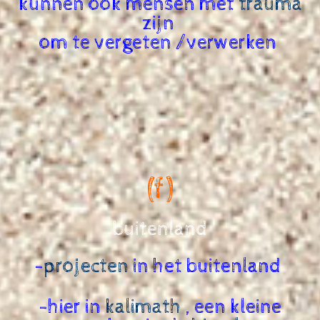
kunnen ook mensen met
trauma
zijn
om te vergeten /verwerken
(f)
buitenland
-
projecten
in het buitenland
-hier in
kalimath
, een kleine