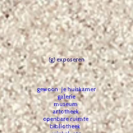
(g) exposeren
gewoon je huiskamer
galerie
museum
artotheek
openbare ruimte
bibliotheek