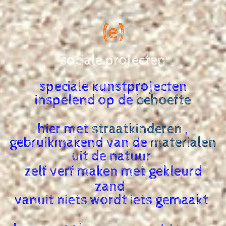
(e)
sociale projecten
speciale kunstprojecten
inspelend op de
behoefte
hier met
straatkinderen
,
gebruikmakend van de
materialen
uit de natuur
zelf verf maken met gekleurd
zand
vanuit niets wordt iets gemaakt