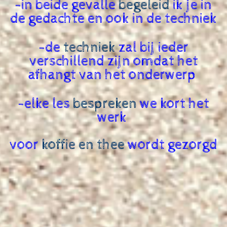
-in beide gevalle
begeleid
ik je in
de gedachte en ook in de techniek
-de
techniek
zal bij ieder
verschillend zijn omdat het
afhangt van het onderwerp
-elke les
bespreken
we kort het
werk
voor
koffie en thee
wordt gezorgd