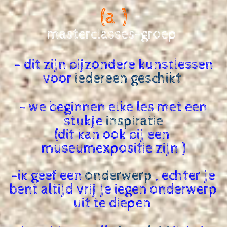
(a )
masterclasses-groep
- dit zijn bijzondere kunstlessen
voor
iedereen geschikt
- we beginnen elke les met een
stukje
inspiratie
(dit kan ook bij een
museumexpositie zijn )
-ik geef een
onderwerp
, echter je
bent altijd vrij je iegen onderwerp
uit te diepen