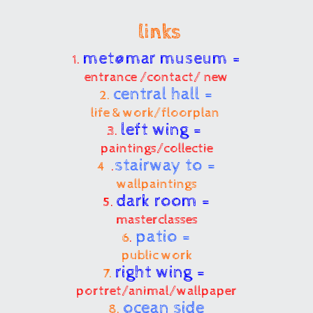
links
met@mar museum =
1.
entrance /contact/ new
central hall =
2.
life & work/floorplan
left wing =
3.
paintings/collectie
stairway to =
4
.
wallpaintings
dark room =
5.
masterclasses
patio =
6
.
public work
right wing =
7.
portret/animal/wallpaper
ocean side
8.