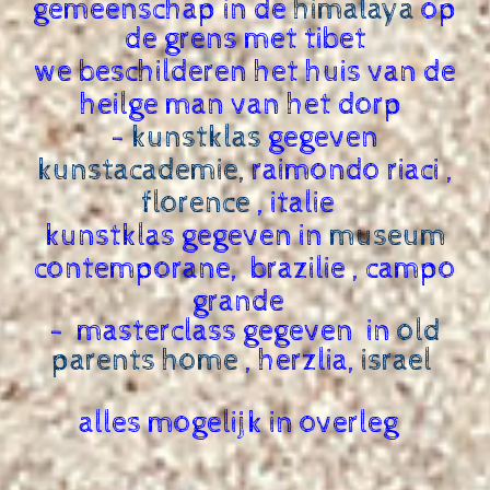
gemeenschap in de
himalaya
op
de grens met tibet
we beschilderen het huis van de
heilge man van het dorp
-
kunstklas
gegeven
kunstacademie,
raimondo riaci ,
florence
, italie
kunstklas gegeven in
museum
contemporane, brazilie , campo
grande
- masterclass gegeven in
old
parents
home
, herzlia,
israel
alles mogelijk in overleg