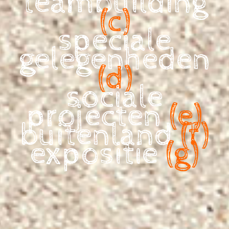
t
eambuilding
(c)
speciale
geleg
enheden
(d)
sociale
projecten
(e)
buitenland
(f)
expositie
(g)