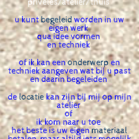
priveles/atelier/thuis
u kunt
begeleid
worden in uw
eigen werk
qua idee vormen
en techniek
of ik kan een
onderwerp
en
techniek aangeven wat bij u past
en daarin begeleiden
de
locatie
kan zijn bij mij op mijn
atelier
of
ik kom naar u toe
het beste is uw eigen
materiaal