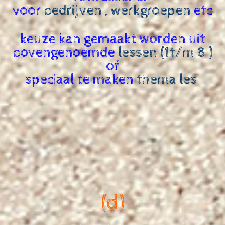
voor
bedrijven , werkgroepen
etc
keuze kan gemaakt worden uit
bovengenoemde
lessen (1t/m 8 )
of
speciaal te maken
thema les
(d)