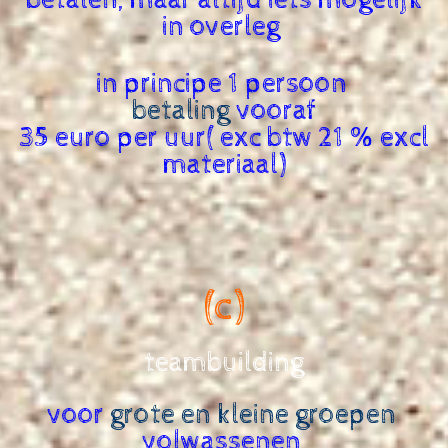
betalen, maar altijd iets mogelijk
in overleg
in principe 1 persoon
betaling
vooraf
35 euro per uur( exc btw 21 % excl
materiaal)
(c)
teambuilding
voor
grote en kleine groepen
volwassenen